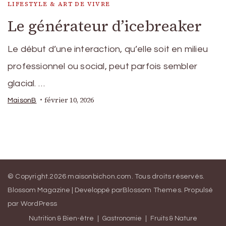
LIFESTYLE & ART DE VIVRE
Le générateur d’icebreaker
Le début d’une interaction, qu’elle soit en milieu
professionnel ou social, peut parfois sembler
glacial. …
février 10, 2026
MaisonB
© Copyright.2026
maisonbichon.com
. Tous droits réservés.
Blossom Magazine | Developpé par
Blossom Themes
.
Propulsé
par
WordPress
Nutrition & Bien-être
Gastronomie
Fruits & Nature