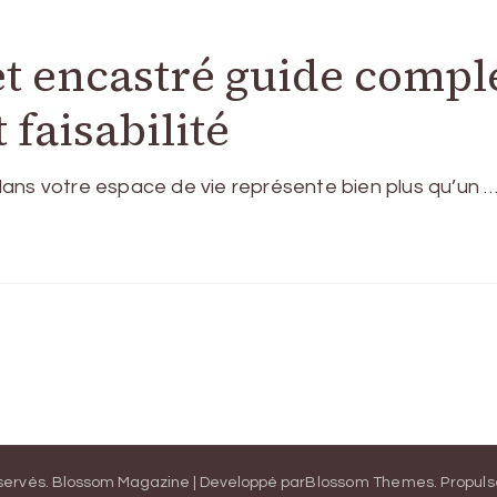
 encastré guide comple
 faisabilité
ans votre espace de vie représente bien plus qu’un 
éservés.
Blossom Magazine | Developpé par
Blossom Themes
.
Propuls