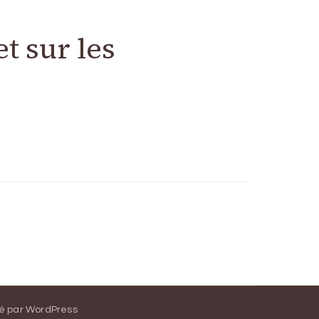
t sur les
…
é par
WordPress