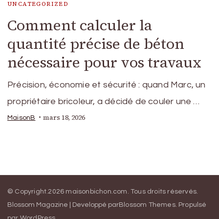
UNCATEGORIZED
Comment calculer la
quantité précise de béton
nécessaire pour vos travaux
Précision, économie et sécurité : quand Marc, un
propriétaire bricoleur, a décidé de couler une …
mars 18, 2026
MaisonB
© Copyright.2026
maisonbichon.com
. Tous droits réservés.
Blossom Magazine | Developpé par
Blossom Themes
.
Propulsé
par
WordPress