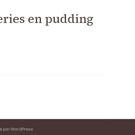
eries en pudding
é par
WordPress