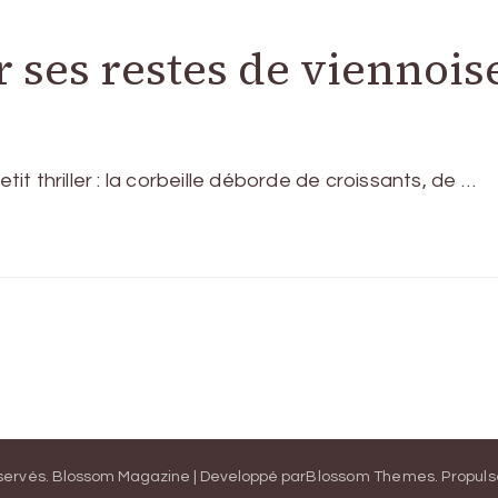
ses restes de viennois
 thriller : la corbeille déborde de croissants, de …
éservés.
Blossom Magazine | Developpé par
Blossom Themes
.
Propuls