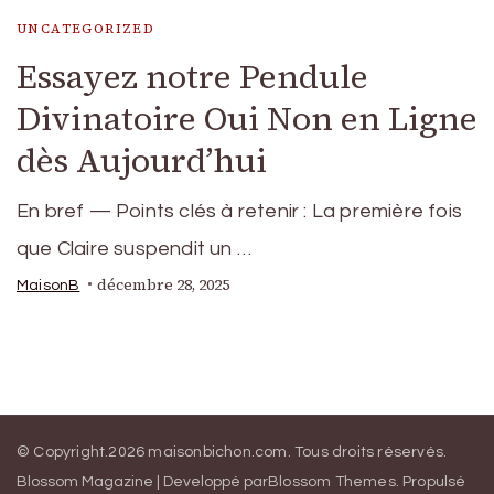
UNCATEGORIZED
Essayez notre Pendule
Divinatoire Oui Non en Ligne
dès Aujourd’hui
En bref — Points clés à retenir : La première fois
que Claire suspendit un …
décembre 28, 2025
MaisonB
© Copyright.2026
maisonbichon.com
. Tous droits réservés.
Blossom Magazine | Developpé par
Blossom Themes
.
Propulsé