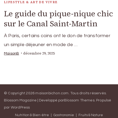
LIFESTYLE & ART DE VIVRE
Le guide du pique-nique chic
sur le Canal Saint-Martin
À Paris, certains coins ont le don de transformer
un simple déjeuner en mode de …
décembre 29, 2025
MaisonB
© Copyright.2026
maisonbichon.com
. Tous droits réservés.
Blossom Magazine | Developpé par
Blossom Themes
.
Propulsé
par
WordPress
Nutrition & Bien-être
Gastronomie
Fruits & Nature