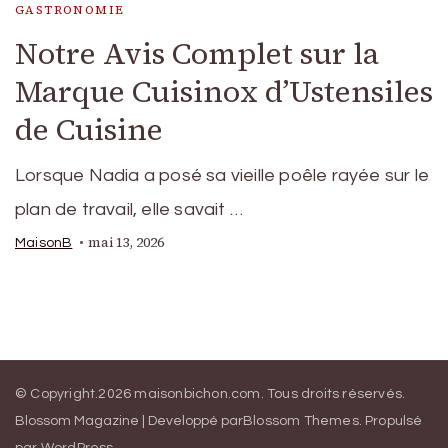
GASTRONOMIE
Notre Avis Complet sur la
Marque Cuisinox d’Ustensiles
de Cuisine
Lorsque Nadia a posé sa vieille poêle rayée sur le
plan de travail, elle savait …
mai 13, 2026
MaisonB
© Copyright.2026
maisonbichon.com
. Tous droits réservés.
Blossom Magazine | Developpé par
Blossom Themes
.
Propulsé