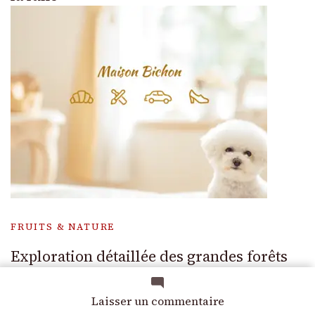
FRUITS & NATURE
Exploration détaillée des grandes forêts
françaises sur une carte interactive
sur
Laisser un commentaire
Peut-