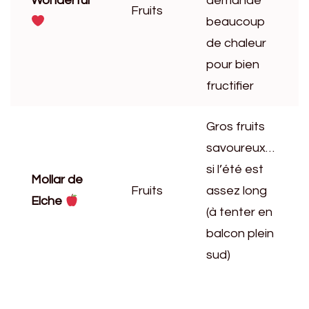
Wonderful
demande
Fruits
beaucoup
de chaleur
pour bien
fructifier
Gros fruits
savoureux…
si l’été est
Mollar de
Fruits
assez long
Elche
(à tenter en
balcon plein
sud)